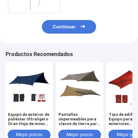
Continuar
Productos Recomendados
Equipo de exterior de
Pantallas
Tipo de edifici
poliéster Ultraligero
impermeables para
Equipo para
Gran Hoja de mosca
clavos de tierra para
exteriores
resistente al agua
protección solar con
Construcción
logotipo
basada en la
Mejor precio
Mejor precio
Mejor pre
personalizado
necesidad Pro