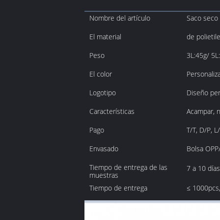
Nombre del artículo
Saco seco 
El material
de polietil
Peso
3L:45g/ 5L
El color
Personaliza
Logotipo
Diseño per
Características
Acampar, na
Pago
T/T, D/P, 
Envasado
Bolsa OPP/
Tiempo de entrega de las
7 a 10 días
muestras
Tiempo de entrega
≤ 1000pcs,