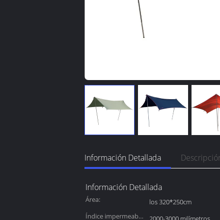
Información Detallada
Descripció
Información Detallada
Área:
los 320*250cm
Índice impermeable
2000-3000 milímetros