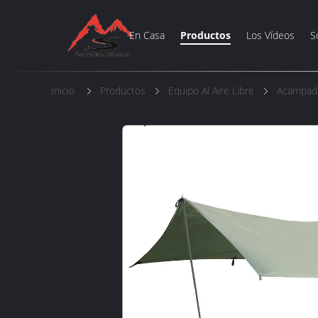
En Casa
Productos
Los Vídeos
S
Inicio
Productos
Equipo Al Aire Libre
Acampada