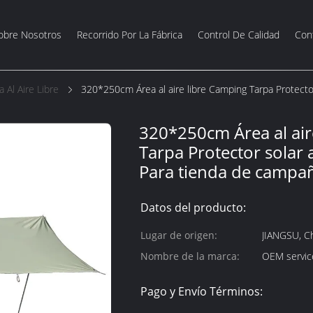
obre Nosotros
Recorrido Por La Fábrica
Control De Calidad
Con
 Al Aire Libre
320*250cm Área al aire libre Camping Tarpa Protecto
320*250cm Área al air
Tarpa Protector solar
Para tienda de campañ
Datos del producto:
Lugar de origen:
JIANGSU, C
Nombre de la marca:
OEM servic
Pago y Envío Términos: