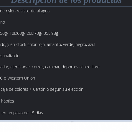
de nylon resistente al agua
eno
:50g/ 10L:60g/ 20L:70g/ 35L:98g
do, y en stock color rojo, amarillo, verde, negro, azul
sonalizado
dar, ejercitarse, correr, caminar, deportes al aire libre
L/C o Western Union
caja de colores + Cartón o según su elección
 hábiles
 en un plazo de 15 días