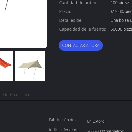
Cantidad de orden
100 piezas
mínima:
Precio:
$15.00/pie
Detalles de
Una bolsa u
empaquetado:
Capacidad de la fuente:
50000 piez
CONTACTAR AHORA
n De Producto
Fabricación de
En Oxford
tejidos:
Índice inferior de
2000-3000 milímetros