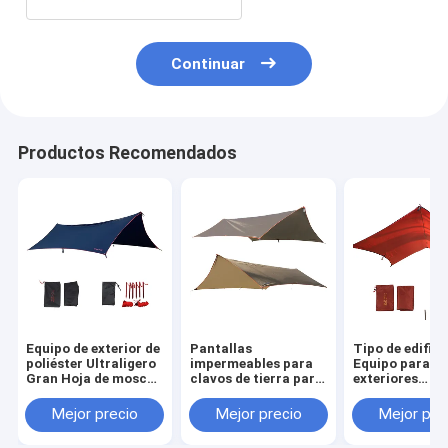
Continuar
Productos Recomendados
Equipo de exterior de
Pantallas
Tipo de edifici
poliéster Ultraligero
impermeables para
Equipo para
Gran Hoja de mosca
clavos de tierra para
exteriores
resistente al agua
protección solar con
Construcción
logotipo
basada en la
Mejor precio
Mejor precio
Mejor pre
personalizado
necesidad Pro
solar de poliés