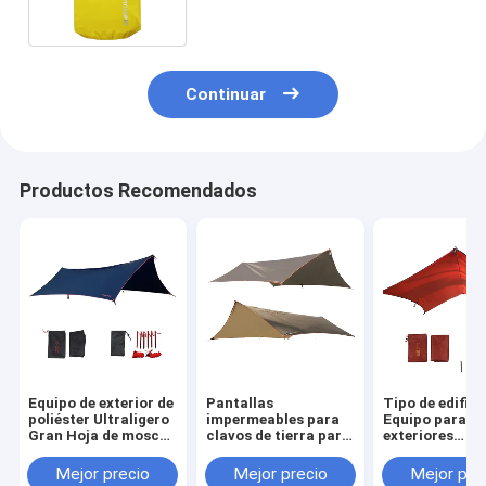
Continuar
Productos Recomendados
Equipo de exterior de
Pantallas
Tipo de edifici
poliéster Ultraligero
impermeables para
Equipo para
Gran Hoja de mosca
clavos de tierra para
exteriores
resistente al agua
protección solar con
Construcción
logotipo
basada en la
Mejor precio
Mejor precio
Mejor pre
personalizado
necesidad Pro