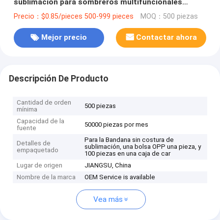
sublimación para sombreros multifuncionales
personalizados
Precio：$0.85/pieces 500-999 pieces
MOQ：500 piezas
Mejor precio
Contactar ahora
Descripción De Producto
Cantidad de orden
500 piezas
mínima
Capacidad de la
50000 piezas por mes
fuente
Para la Bandana sin costura de
Detalles de
sublimación, una bolsa OPP una pieza, y
empaquetado
100 piezas en una caja de car
Lugar de origen
JIANGSU, China
Nombre de la marca
OEM Service is available
Vea más