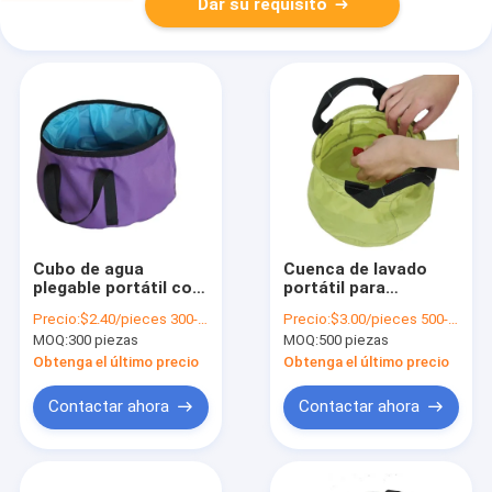
Dar su requisito
Cubo de agua
Cuenca de lavado
plegable portátil con
portátil para
diámetro inferior de
senderismo y
Precio:
$2.40/pieces 300-999 pieces
Precio:
$3.00/pieces 500-999 pieces
34,5 cm y material
campamento
MOQ:
300 piezas
MOQ:
500 piezas
ligero
personalizable en
colores verdes o
Obtenga el último precio
Obtenga el último precio
personalizados
Contactar ahora
Contactar ahora