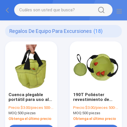
Regalos De Equipo Para Excursiones
(18)
Cuenca plegable
190T Poliéster
portátil para uso al
revestimiento de
aire libre en camping
PVC portable Cubo
Precio:
$3.00/pieces 500-999 pieces
Precio:
$3.00/pieces 500-999 pieces
y senderismo en
de agua plegable
MOQ:
500 piezas
MOQ:
500 piezas
colores verdes o
para acampar a
personalizados
prueba de agua
Obtenga el último precio
Obtenga el último precio