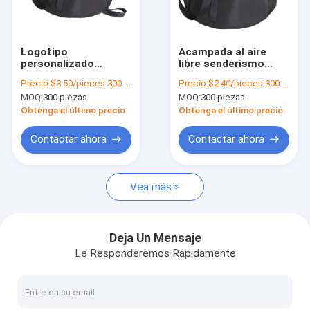
Sobre nosotros
Recorrido por la fábrica
Logotipo
Acampada al aire
personalizado
libre senderismo
Control de calidad
aceptado Cuenca
viajar 10L Cuenca
Precio:
$3.50/pieces 300-599 pieces
Precio:
$2.40/pieces 300-999 pieces
plegable portátil para
plegable portátil con
MOQ:
300 piezas
MOQ:
300 piezas
acampar al aire libre
tela de Oxford 300D
Contacta con nosotros
Caminata Viajar
Obtenga el último precio
Obtenga el último precio
Noticias
Contactar ahora
Contactar ahora
Casos de trabajo
Vea más
Solicitar una cita
Deja Un Mensaje
Le Responderemos Rápidamente
equipo al aire libre
Regalos de equipo para excursiones