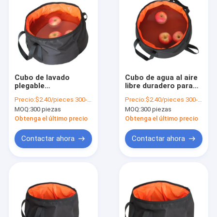
Cubo de lavado
Cubo de agua al aire
plegable
libre duradero para
personalizado
actividades al aire
Precio:
$2.40/pieces 300-999 pieces
Precio:
$2.40/pieces 300-999 pieces
Oxford Balde de agua
libre
MOQ:
300 piezas
MOQ:
300 piezas
portátil para
acampar al aire libre
Obtenga el último precio
Obtenga el último precio
senderismo 123g
Contactar ahora
Contactar ahora
En casa
Productos
Los vídeos