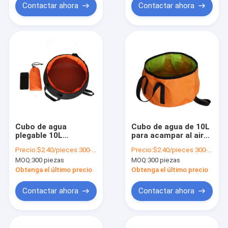
Contactar ahora
Contactar ahora
Cubo de agua
Cubo de agua de 10L
plegable 10L
para acampar al aire
Capacidad para
libre, senderismo,
Precio:
$2.40/pieces 300-999 pieces
Precio:
$2.40/pieces 300-999 pieces
aventuras al aire libre
viajes, plegable y
MOQ:
300 piezas
MOQ:
300 piezas
Acampada y
personalizado
senderismo
Obtenga el último precio
Obtenga el último precio
Contactar ahora
Contactar ahora