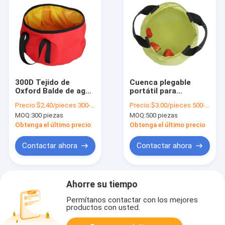
300D Tejido de
Cuenca plegable
Oxford Balde de agua
portátil para
plegable portátil para
acampar al aire libre
Precio:
$2.40/pieces 300-999 pieces
Precio:
$3.00/pieces 500-999 pieces
acampar al aire libre
senderismo viajar
MOQ:
300 piezas
MOQ:
500 piezas
Caminata de
190T revestimiento
senderismo Viajar
de poliéster PVC
Obtenga el último precio
Obtenga el último precio
Contactar ahora
Contactar ahora
Ahorre su tiempo
Permítanos contactar con los mejores
productos con usted.