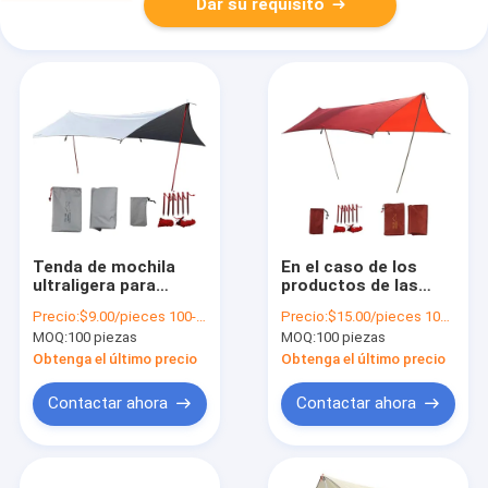
Dar su requisito
Tenda de mochila
En el caso de los
ultraligera para
productos de las
acampar al aire libre
categorías 1 y 2 se
Precio:
$9.00/pieces 100-499 pieces
Precio:
$15.00/pieces 100-299 pieces
de poliéster para 3-4
incluyen los
MOQ:
100 piezas
MOQ:
100 piezas
personas
productos de las
categorías 1 y 2.
Obtenga el último precio
Obtenga el último precio
Contactar ahora
Contactar ahora