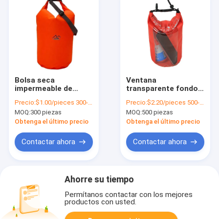
Bolsa seca
Ventana
impermeable de
transparente fondo
poliéster de 210T
redondo 2 litros
Precio:
$1.00/pieces 300-999 pieces
Precio:
$2.20/pieces 500-999 pieces
Bolsa impermeable
bolsa seca clara 80g
MOQ:
300 piezas
MOQ:
500 piezas
para la playa 5L/10L
para viajes de
aventura
Obtenga el último precio
Obtenga el último precio
Contactar ahora
Contactar ahora
Ahorre su tiempo
Permítanos contactar con los mejores
productos con usted.