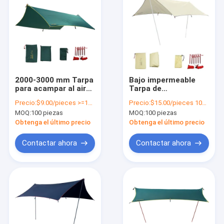
2000-3000 mm Tarpa
Bajo impermeable
para acampar al aire
Tarpa de
libre Tarpa de tienda
campamento al aire
Precio:
$9.00/pieces >=100 pieces
Precio:
$15.00/pieces 100-149 pieces
de campamento
libre Índice 2000-
MOQ:
100 piezas
MOQ:
100 piezas
3000 mm
Multifunción
Obtenga el último precio
Obtenga el último precio
Contactar ahora
Contactar ahora
En casa
Productos
Los vídeos