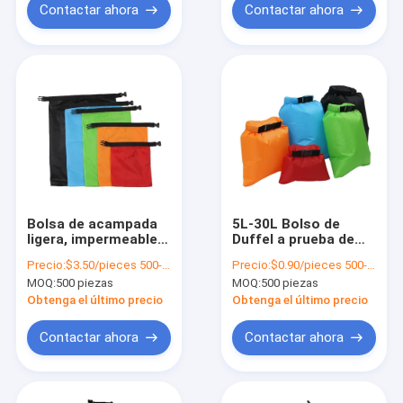
Contactar ahora
Contactar ahora
Bolsa de acampada
5L-30L Bolso de
ligera, impermeable y
Duffel a prueba de
seca, con logotipo
agua Color redondo
Precio:
$3.50/pieces 500-999 pieces
Precio:
$0.90/pieces 500-999 pieces
personalizado de
Ocean Pack Natación
MOQ:
500 piezas
MOQ:
500 piezas
nylon 30D
flotante
Obtenga el último precio
Obtenga el último precio
Contactar ahora
Contactar ahora