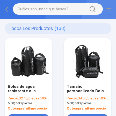
Todos Los Productos
(133)
Bolsa de agua
Tamaño
resistente a la
personalizado Bolsa
humedad para nadar
seca Mochila de PVC
Precio:
$2.40/pieces 500-999 pieces
Precio:
$4.50/pieces 500-999 pieces
gruesa Floating
MOQ:
500 piezas
MOQ:
500 piezas
Ocean Pack
Obtenga el último precio
Obtenga el último precio