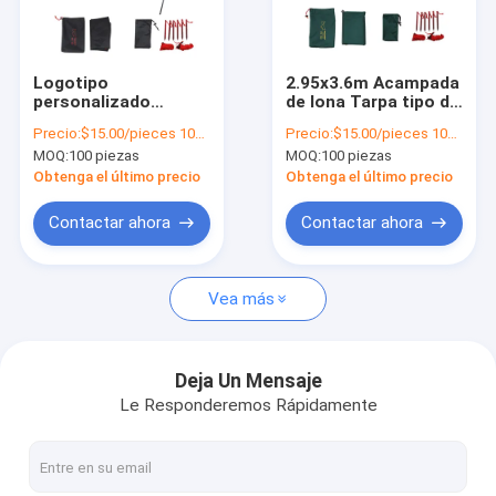
Sobre nosotros
Recorrido por la fábrica
Logotipo
2.95x3.6m Acampada
personalizado
de lona Tarpa tipo de
Control de calidad
Revestimiento de
protector de sombra
Precio:
$15.00/pieces 100-999 pieces
Precio:
$15.00/pieces 100-199 pieces
campamento al aire
para refugio al aire
MOQ:
100 piezas
MOQ:
100 piezas
libre impermeable Su
libre a prueba de
Contacta con nosotros
solución definitiva al
lluvia
Obtenga el último precio
Obtenga el último precio
aire libre
Noticias
Contactar ahora
Contactar ahora
Casos de trabajo
Vea más
Solicitar una cita
Deja Un Mensaje
Le Responderemos Rápidamente
equipo al aire libre
Regalos de equipo para excursiones