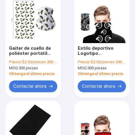
Gaiter de cuello de
Estilo deportivo
poliéster portátil
Logotipo
para acampar al aire
personalizado de
Precio:
$2.50/pieces 300-999 pieces
Precio:
$2.50/pieces 300-999 pieces
libre 48 * 25cm /
poliéster Cuello
MOQ:
300 piezas
MOQ:
300 piezas
tamaño
Facial Gaiter para
personalizado
actividades al aire
Obtenga el último precio
Obtenga el último precio
libre personalizado
Contactar ahora
Contactar ahora
En casa
Productos
Los vídeos