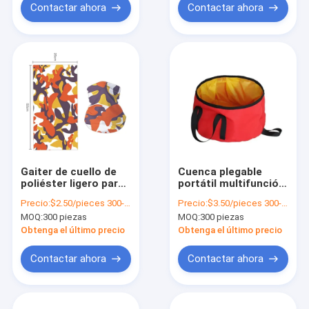
Contactar ahora
Contactar ahora
Gaiter de cuello de
Cuenca plegable
poliéster ligero para
portátil multifunción
deportes al aire libre
para acampar con
Precio:
$2.50/pieces 300-999 pieces
Precio:
$3.50/pieces 300-599 pieces
capacidad de 10L
MOQ:
300 piezas
MOQ:
300 piezas
Obtenga el último precio
Obtenga el último precio
Contactar ahora
Contactar ahora