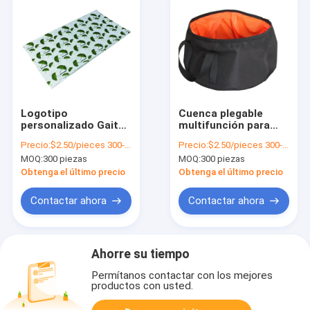
Logotipo
Cuenca plegable
personalizado Gaiter
multifunción para
de cuello de poliéster
acampar
Precio:
$2.50/pieces 300-999 pieces
Precio:
$2.50/pieces 300-499 pieces
perfecto para
impermeable 300D
MOQ:
300 piezas
MOQ:
300 piezas
deportes 48 * 25cm
tela de Oxford y
ligero y portátil
logotipo
Obtenga el último precio
Obtenga el último precio
personalizado
Contactar ahora
Contactar ahora
Ahorre su tiempo
Permítanos contactar con los mejores
productos con usted.