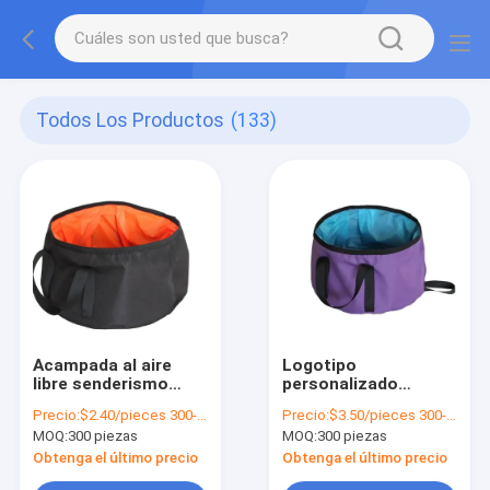
Todos Los Productos
(133)
Acampada al aire
Logotipo
libre senderismo
personalizado
viajar 10L Cuenca
Logotipo ligero
Precio:
$2.40/pieces 300-999 pieces
Precio:
$3.50/pieces 300-599 pieces
plegable portátil con
Cuenca plegable
MOQ:
300 piezas
MOQ:
300 piezas
tela de Oxford 300D
portátil para
acampar 300D Tejido
Obtenga el último precio
Obtenga el último precio
de Oxford