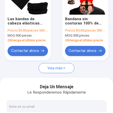
Sobre nosotros
Recorrido por la fábrica
Las bandas de
Bandana sin
cabeza elásticas
costuras 100% de
Control de calidad
2022 con impresión
poliéster de
Precio:
$0.85/pieces 500-999 pieces
Precio:
$0.85/pieces 500-999 pieces
por sublimación y
sublimación para
MOQ:
500 piezas
MOQ:
500 piezas
diseño sin costuras
sombreros
Contacta con nosotros
multifuncional
multifuncionales
Obtenga el último precio
Obtenga el último precio
personalizados
Noticias
Contactar ahora
Contactar ahora
Casos de trabajo
Vea más
Solicitar una cita
Deja Un Mensaje
Le Responderemos Rápidamente
equipo al aire libre
Regalos de equipo para excursiones