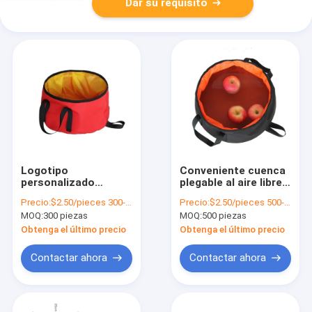
Dar su requisito
Logotipo
Conveniente cuenca
personalizado
plegable al aire libre
aceptado Cuenca de
perfecta para
Precio:
$2.50/pieces 300-499 pieces
Precio:
$2.50/pieces 500-999 pieces
lavado de
senderismo viajar
MOQ:
300 piezas
MOQ:
500 piezas
campamento
acampar OEM / ODM
plegable portátil
ofrecido
Obtenga el último precio
Obtenga el último precio
hecha de tela de
Oxford 300D
Contactar ahora
Contactar ahora